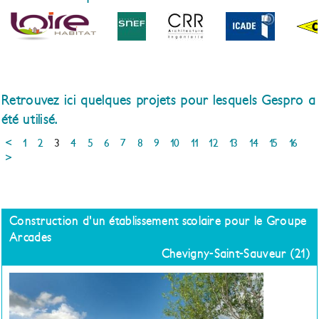
Retrouvez ici quelques projets pour lesquels Gespro a
été utilisé.
<
1
2
3
4
5
6
7
8
9
10
11
12
13
14
15
16
>
Construction d'un établissement scolaire pour le Groupe
Arcades
Chevigny-Saint-Sauveur (21)