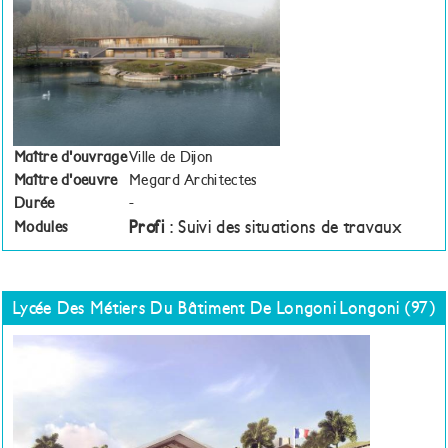
Maître d'ouvrage
Ville de Dijon
Maître d'oeuvre
Megard Architectes
Durée
-
Profi
: Suivi des situations de travaux
Modules
Lycée Des Métiers Du Bâtiment De Longoni
Longoni (97)