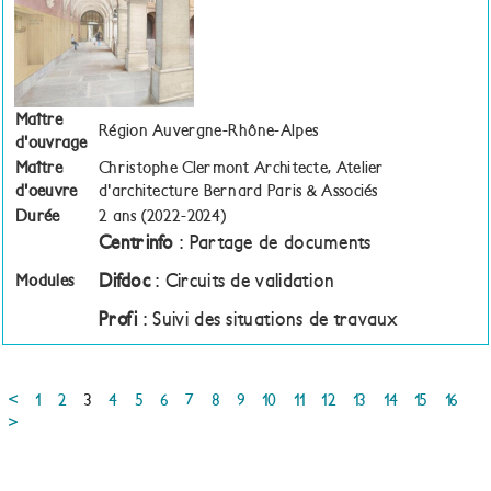
Maître
Région Auvergne-Rhône-Alpes
d'ouvrage
Maître
Christophe Clermont Architecte, Atelier
d'oeuvre
d'architecture Bernard Paris & Associés
Durée
2 ans (2022-2024)
Centrinfo
: Partage de documents
Difdoc
: Circuits de validation
Modules
Profi
: Suivi des situations de travaux
<
1
2
3
4
5
6
7
8
9
10
11
12
13
14
15
16
>