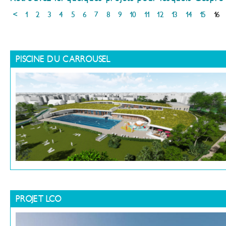
<
1
2
3
4
5
6
7
8
9
10
11
12
13
14
15
16
PISCINE DU CARROUSEL
PROJET LCO