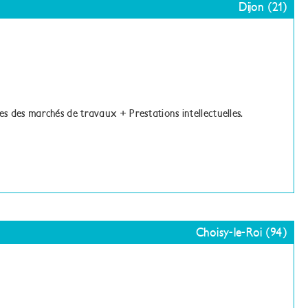
Dijon (21)
s des marchés de travaux + Prestations intellectuelles.
Choisy-le-Roi (94)