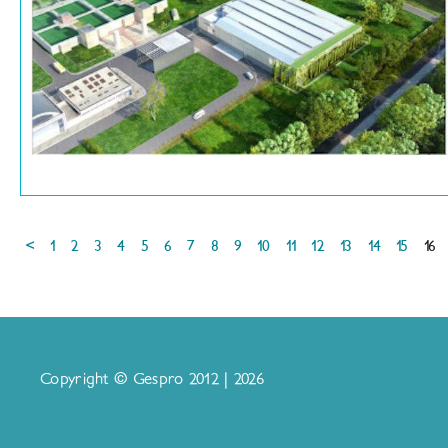
<
1
2
3
4
5
6
7
8
9
10
11
12
13
14
15
16
Copyright © Gespro 2012 | 2026