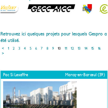
Retrouvez ici quelques projets pour lesquels Gespro a
été utilisé.
<
1
2
3
4
5
6
7
8
9
10
11
12
13
14
15
16
>
Pac Si Lesaffre
Marcq-en-Barœul (59)