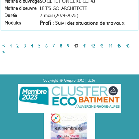
Maître d'ouvrage
SOCIETE FONCIERE CCI 43
Maître d'oeuvre
LET'S GO ARCHITECTE
Durée
7 mois (2024-2025)
Profi
: Suivi des situations de travaux
Modules
<
1
2
3
4
5
6
7
8
9
10
11
12
13
14
15
16
>
Copyright © Gespro 2012 | 2026